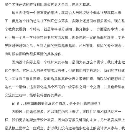
整个奖项评选的阵容和组织架构更为全面，也更为权威。
这里面还有一个很重要的想法，就是说人居环境这个概念很早就提出来
了，但是这个好的想法往下到底怎么落实，实际上还是面临很多困难。现在整
个教育发展的一个特点，就是学科越分越细，越分越多，一方面是好事情，有
利于每一个单一学科往精往专的方面发展，但是也有一定的负面的影响，学科
界限越来越强之后，学科之间的交流越来越弱。相对窄化、狭隘的专业观念，
有时候会影响到很多事情的具体操作。
因为设计实际上是一个很朴素的事情，是因为有这么个需求，我们才去做
这个事情。实际上人的基本需求没有变，但是我们的学科划分、我们的学科建
制上又设置了很多障碍，反而给具体真正做设计带来阻碍。所以我们也想通过
这么一个活动，适当强化这几个不同的一级学科之间一个交流，并且也希望在
交流的过程中，能够获得更好的共识。
记 者：现在如果想要普及这个概念，是不是问题也很多？
方晓风：问题也很多。所以我们内容上来讲，跟以往组织相似活动不一
样。我们更多地聚焦于设计教育。因为教育很关键面向未来，另外教育实际上
是从根上面树立一些观念。所以我们没有邀请很多社会上的设计师来参与，我